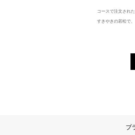
コースで注文された
すきやきの若松で、
ブ