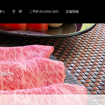
帰り
空 間
ご予約:03-6264-2825
店舗情報
店
べ比べ