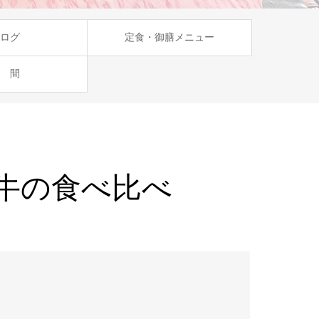
ログ
定食・御膳メニュー
 間
牛の食べ比べ