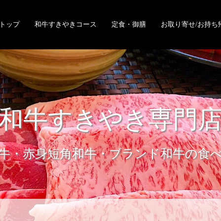
トップ
和牛すきやきコース
定食・御膳
お取り寄せ/お持ち
和牛すきやき専門
牛・赤身短角和牛・ブランド和牛の食