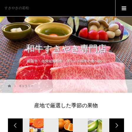
すきやきの若松
和牛すきやき専門店
松阪牛・赤身短角和牛・ブランド和牛の食べ比べ
ギャラリー
産地で厳選した季節の果物