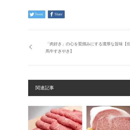
Tweet
Share
「肉好き」の心を鷲掴みにする濃厚な旨味【
馬牛すきやき】
関連記事