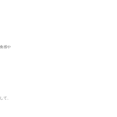
食感や
して、