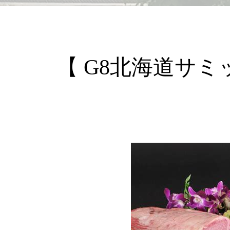
【 G8北海道サ