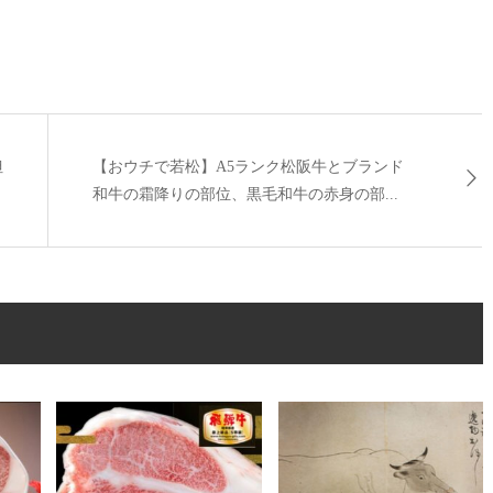
但
【おウチで若松】A5ランク松阪牛とブランド
和牛の霜降りの部位、黒毛和牛の赤身の部...