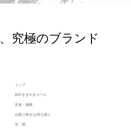
た、究極のブランド
トップ
和牛すきやきコース
定食・御膳
お取り寄せ/お持ち帰り
空 間