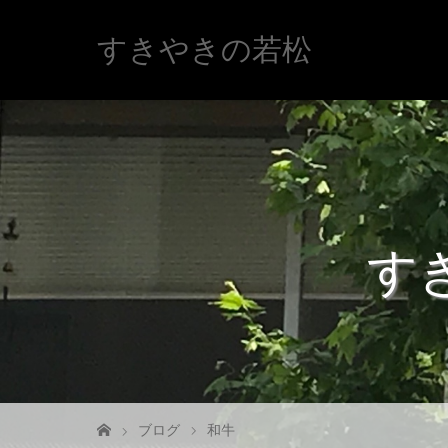
すきやきの若松
す
ブログ
和牛