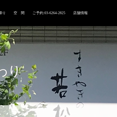
帰り
空 間
ご予約:03-6264-2825
店舗情報
わり