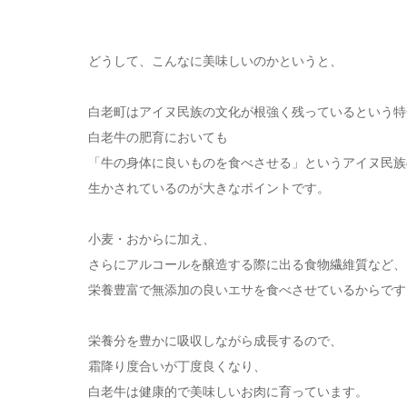
どうして、こんなに美味しいのかというと、
白老町はアイヌ民族の文化が根強く残っているという特
白老牛の肥育においても
「牛の身体に良いものを食べさせる」というアイヌ民族
生かされているのが大きなポイントです。
小麦・おからに加え、
さらにアルコールを醸造する際に出る食物繊維質など、
栄養豊富で無添加の良いエサを食べさせているからです
栄養分を豊かに吸収しながら成長するので、
霜降り度合いが丁度良くなり、
白老牛は健康的で美味しいお肉に育っています。