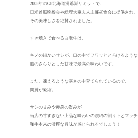
2008年のG8北海道洞爺湖サミットで、
日米首脳晩餐会や総理大臣夫人主催昼食会に提供され、
その美味しさを絶賛されました。
すき焼きで食べる白老牛は、
キメの細かいサシが、口の中でフワッととろけるような
脂のさらりとした甘味で最高の味わいです。
また、凍えるような寒さの中育てられているので、
肉質が凝縮。
サシの甘みや赤身の旨みが
当店の甘すぎない上品な味わいの琥珀の割り下とマッチ
和牛本来の濃厚な旨味が感じられるでしょう！