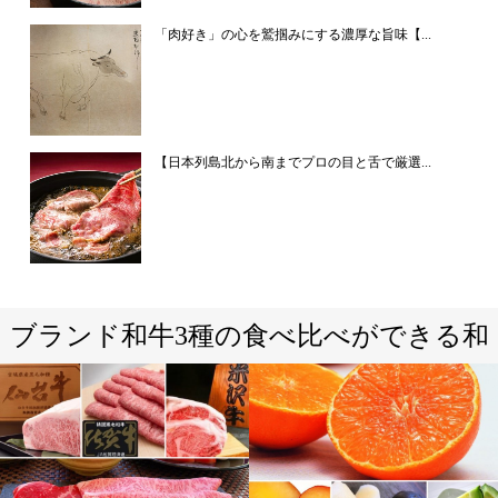
「肉好き」の心を鷲掴みにする濃厚な旨味【...
【日本列島北から南までプロの目と舌で厳選...
ブランド和牛3種の食べ比べができる和
牛すきやき専門店