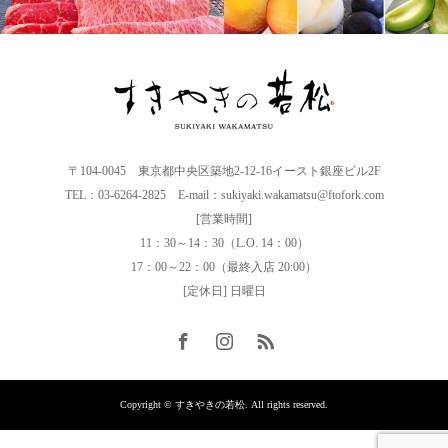
〒104-0045 東京都中央区築地2-12-16イースト銀座ビル2F
TEL：03-6264-2825 E-mail：sukiyaki.wakamatsu@ftofork.com
[営業時間]
11：30～14：30（L.O. 14：00）
17：00～22：00（最終入店 20:00）
[定休日] 日曜日
Copyright © すきやきの若松. All rights reserved.