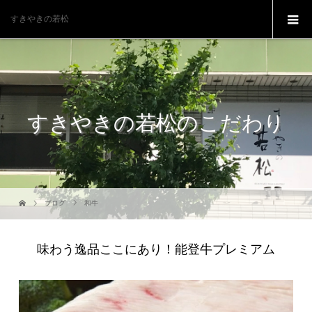
すきやきの若松
すきやきの若松のこだわり
ブログ
和牛
味わう逸品ここにあり！能登牛プレミアム